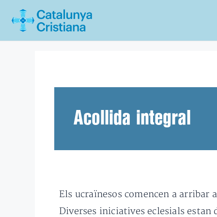
Vés
al
contingut
Acollida integral
Els ucraïnesos comencen a arribar a 
Diverses iniciatives eclesials estan