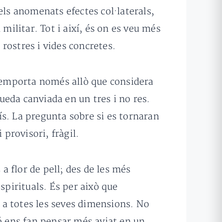
els anomenats efectes col·laterals,
militar. Tot i així, és on es veu més
 rostres i vides concretes.
S’emporta només allò que considera
eda canviada en un tres i no res.
aís. La pregunta sobre si es tornaran
 provisori, fràgil.
a flor de pell; des de les més
espirituals. És per això que
, a totes les seves dimensions. No
ió ens fan pensar més aviat en un