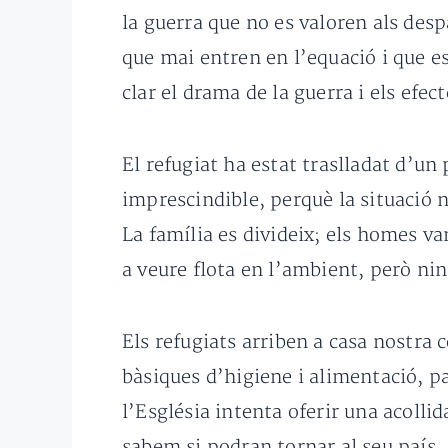
la guerra que no es valoren als desp
que mai entren en l’equació i que es
clar el drama de la guerra i els efec
El refugiat ha estat traslladat d’u
imprescindible, perquè la situació 
La família es divideix; els homes va
a veure flota en l’ambient, però ning
Els refugiats arriben a casa nostra c
bàsiques d’higiene i alimentació, pass
l’Església intenta oferir una acolli
sabem si podran tornar al seu país.