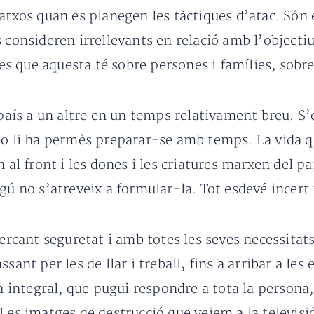
atxos quan es planegen les tàctiques d’atac. Són 
 consideren irrellevants en relació amb l’objectiu 
tes que aquesta té sobre persones i famílies, sobre
n país a un altre en un temps relativament breu. 
no li ha permès preparar-se amb temps. La vida qu
n al front i les dones i les criatures marxen del p
ú no s’atreveix a formular-la. Tot esdevé incert i
ercant seguretat i amb totes les seves necessitats 
ant per les de llar i treball, fins a arribar a les 
da integral, que pugui respondre a tota la persona
 Les imatges de destrucció que veiem a la televis