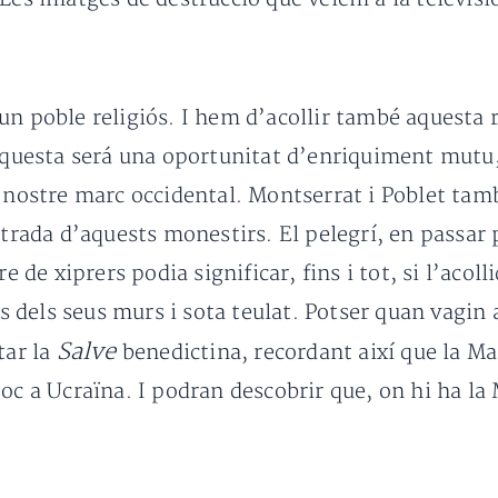
un poble religiós. I hem d’acollir també aquesta 
. Aquesta será una oportunitat d’enriquiment mut
 nostre marc occidental. Montserrat i Poblet tamb
entrada d’aquests monestirs. El pelegrí, en passar
re de xiprers podia significar, fins i tot, si l’ac
ins dels seus murs i sota teulat. Potser quan vagin
Salve
tar la
benedictina, recordant així que la M
oc a Ucraïna. I podran descobrir que, on hi ha la 