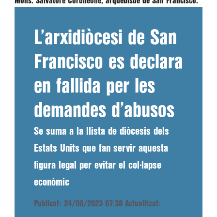
Mons. Salvatore Cordileone, arquebisbe de San Francisco.
L’arxidiòcesi de San
Francisco es declara
en fallida per les
demandes d’abusos
Se suma a la llista de diòcesis dels
Estats Units que fan servir aquesta
figura legal per evitar el col·lapse
econòmic
Publicat: 24/08/2023 07:38
Actualitzat: