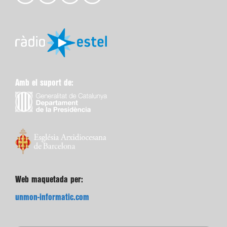
Amb el suport de:
Web maquetada per:
unmon-informatic.com