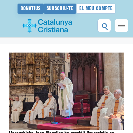
DONATIUS
SUBSCRIU-TE
EL MEU COMPTE
Vés
al
contingut