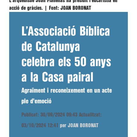
L'arquebisbe Joan Planellas ha presidit l'eucaristia en
acció de gràcies. |
Font:
JOAN BORONAT
L’Associació Bíblica
de Catalunya
celebra els 50 anys
a la Casa pairal
Agraïment i reconeixement en un acte
ple d'emoció
Publicat: 30/09/2024 09:43
Actualitzat:
03/10/2024 12:41
per JOAN BORONAT