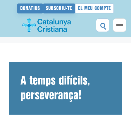
DONATIUS
SUBSCRIU-TE
EL MEU COMPTE
Vés
al
contingut
A temps difícils,
perseverança!