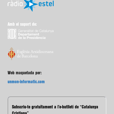
Amb el suport de:
Web maquetada per:
unmon-informatic.com
Subscriu-te gratuïtament a l’e-butlletí de “Catalunya
Cristiana”.