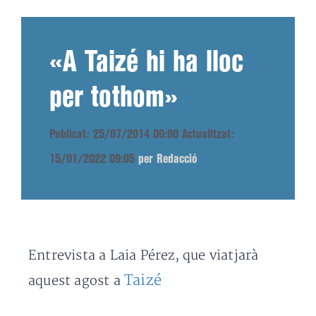
«A Taizé hi ha lloc
per tothom»
Publicat: 25/07/2014 00:00
Actualitzat:
15/01/2022 09:05
per Redacció
Entrevista a Laia Pérez, que viatjarà
Taizé
aquest agost a