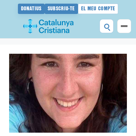
DONATIUS
SUBSCRIU-TE
EL MEU COMPTE
Vés
al
contingut