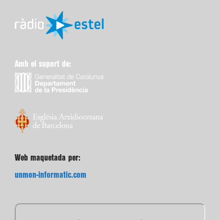
Amb el suport de:
Web maquetada per:
unmon-informatic.com