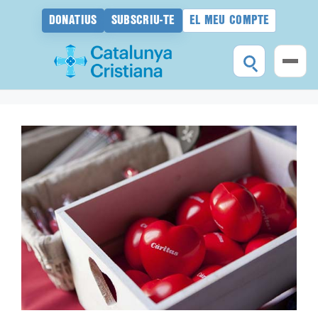
DONATIUS
SUBSCRIU-TE
EL MEU COMPTE
Vés
al
contingut