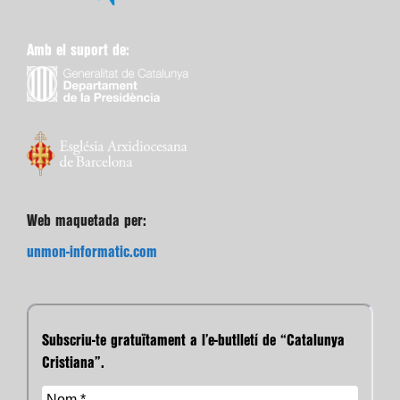
Amb el suport de:
Web maquetada per:
unmon-informatic.com
Subscriu-te gratuïtament a l’e-butlletí de “Catalunya
Cristiana”.