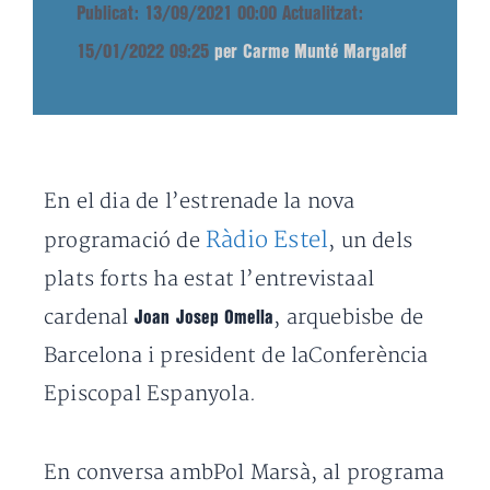
Publicat: 13/09/2021 00:00
Actualitzat:
15/01/2022 09:25
per Carme Munté Margalef
En el dia de l’estrenade la nova
Ràdio Estel
programació de
, un dels
plats forts ha estat l’entrevistaal
cardenal
, arquebisbe de
Joan Josep Omella
Barcelona i president de laConferència
Episcopal Espanyola.
En conversa ambPol Marsà, al programa