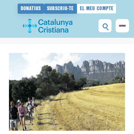
DONATIUS
SUBSCRIU-TE
EL MEU COMPTE
Vés
al
contingut