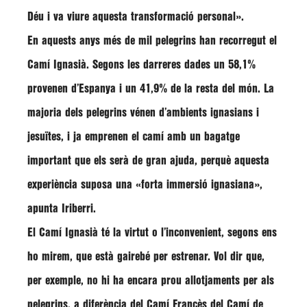
Déu i va viure aquesta transformació personal».
En aquests anys més de mil pelegrins han recorregut el
Camí Ignasià. Segons les darreres dades un 58,1%
provenen d’Espanya i un 41,9% de la resta del món. La
majoria dels pelegrins vénen d’ambients ignasians i
jesuïtes, i ja emprenen el camí amb un bagatge
important que els serà de gran ajuda, perquè aquesta
experiència suposa una «forta immersió ignasiana»,
apunta Iriberri.
El Camí Ignasià té la virtut o l’inconvenient, segons ens
ho mirem, que està gairebé per estrenar. Vol dir que,
per exemple, no hi ha encara prou allotjaments per als
pelegrins, a diferència del Camí Francès del Camí de