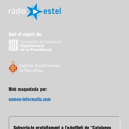
Amb el suport de:
Web maquetada per:
unmon-informatic.com
Subscriu-te gratuïtament a l’e-butlletí de “Catalunya