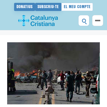
DONATIUS
SUBSCRIU-TE
EL MEU COMPTE
Vés
al
contingut