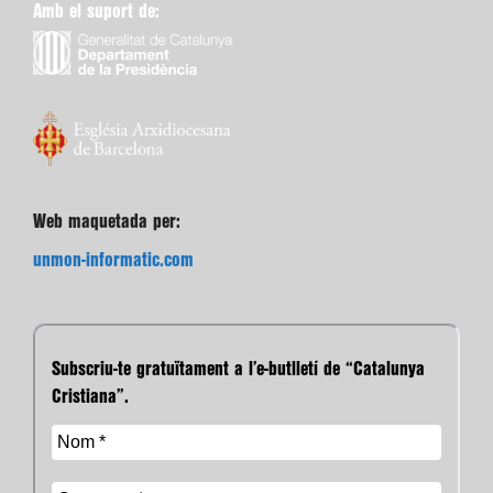
Amb el suport de:
Web maquetada per:
unmon-informatic.com
Subscriu-te gratuïtament a l’e-butlletí de “Catalunya
Cristiana”.