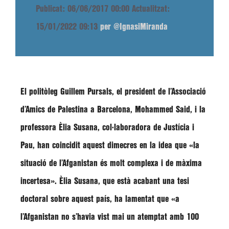
Publicat: 06/06/2017 00:00
Actualitzat:
15/01/2022 09:13
per @IgnasiMiranda
El politòleg
Guillem Pursals
, el president de l’Associació
d’Amics de Palestina a Barcelona,
Mohammed Said
, i la
professora
Èlia Susana
, col·laboradora de Justícia i
Pau, han coincidit aquest dimecres en la idea que
«la
situació de l’Afganistan és molt complexa i de màxima
incertesa»
.
Èlia Susana
, que està acabant una tesi
doctoral sobre aquest país, ha lamentat que
«a
l’Afganistan no s’havia vist mai un atemptat amb 100