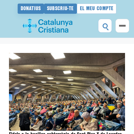
DONATIUS
SUBSCRIU-TE
EL MEU COMPTE
Vés
al
contingut