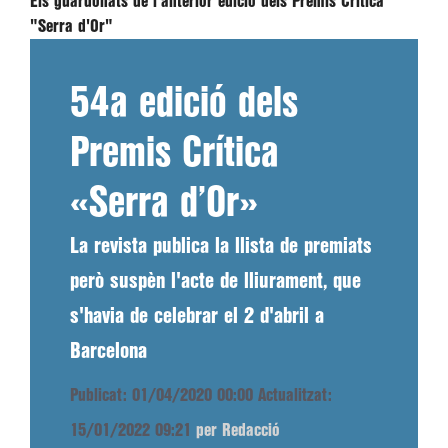
Els guardonats de l'anterior edició dels Premis Crítica
"Serra d'Or"
54a edició dels
Premis Crítica
«Serra d’Or»
La revista publica la llista de premiats
però suspèn l'acte de lliurament, que
s'havia de celebrar el 2 d'abril a
Barcelona
Publicat: 01/04/2020 00:00
Actualitzat:
15/01/2022 09:21
per Redacció