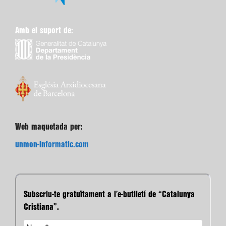
Amb el suport de:
Web maquetada per:
unmon-informatic.com
Subscriu-te gratuïtament a l’e-butlletí de “Catalunya
Cristiana”.