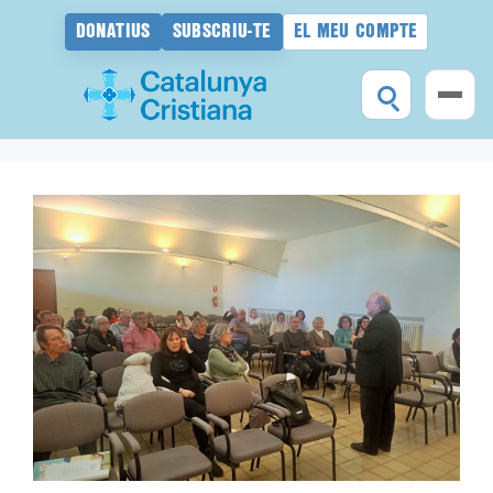
DONATIUS
SUBSCRIU-TE
EL MEU COMPTE
Vés
al
contingut