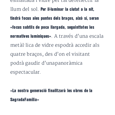
esmaltada i vidre per tal dereflectir la
llum del sol.
Per il·luminar la ciutat a la nit,
tindrà focus ales puntes dels braços, això sí, seran
«focus subtils de poca llargada, seguinttotes les
. A través d’una escala
normatives lumíniques»
metàl·lica de vidre espodrà accedir als
quatre braços, des d’on el visitant
podrà gaudir d’unapanoràmica
espectacular.
«La nostra generació finalitzarà les obres de la
SagradaFamília»