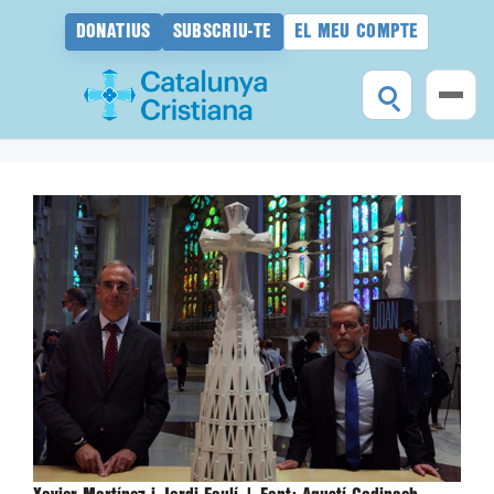
DONATIUS
SUBSCRIU-TE
EL MEU COMPTE
Vés
al
contingut