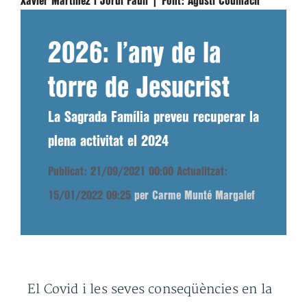
Xavier Martínez i Jordi Faulí |
Font:
Agustí Codinach
2026: l’any de la
torre de Jesucrist
La Sagrada Família preveu recuperar la
plena activitat el 2024
Publicat: 21/09/2021 00:00
Actualitzat:
15/01/2022 09:25
per Carme Munté Margalef
El Covid i les seves conseqüències en la