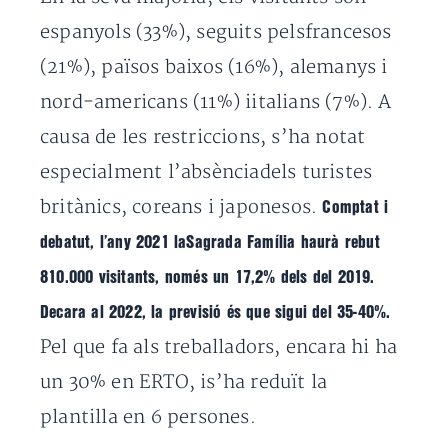
espanyols (33%), seguits pelsfrancesos
(21%), països baixos (16%), alemanys i
nord-americans (11%) iitalians (7%). A
causa de les restriccions, s’ha notat
especialment l’absènciadels turistes
britànics, coreans i japonesos.
Comptat i
debatut, l’any 2021 laSagrada Família haurà rebut
810.000 visitants, només un 17,2% dels del 2019.
Decara al 2022, la previsió és que sigui del 35-40%.
Pel que fa als treballadors, encara hi ha
un 30% en ERTO, is’ha reduït la
plantilla en 6 persones.