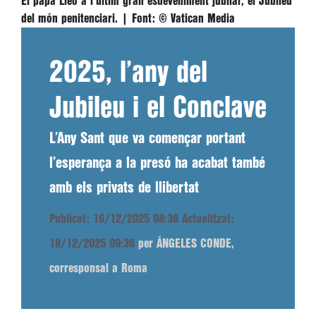
El papa Lleó a l'últim gran esdeveniment jubilar, el Jubileu
del món penitenciari. |
Font:
© Vatican Media
2025, l’any del
Jubileu i el Conclave
L’Any Sant que va començar portant
l’esperança a la presó ha acabat també
amb els privats de llibertat
Publicat: 16/12/2025 08:36
Actualitzat:
18/12/2025 09:36
per ÁNGELES CONDE,
corresponsal a Roma