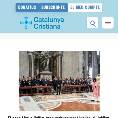
DONATIUS
SUBSCRIU-TE
EL MEU COMPTE
Vés
al
contingut