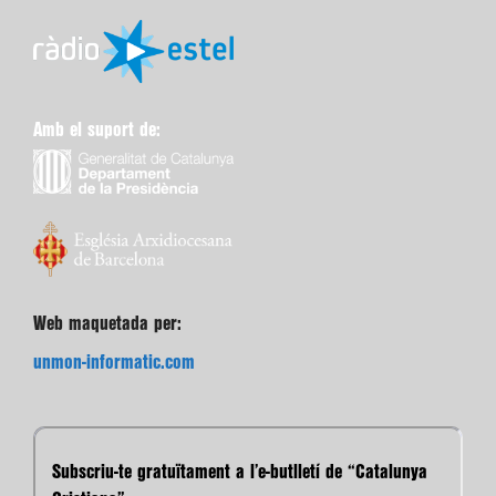
Amb el suport de:
Web maquetada per:
unmon-informatic.com
Subscriu-te gratuïtament a l’e-butlletí de “Catalunya