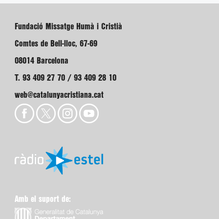
Fundació Missatge Humà i Cristià
Comtes de Bell-lloc, 67-69
08014 Barcelona
T. 93 409 27 70 / 93 409 28 10
web@catalunyacristiana.cat
Amb el suport de: