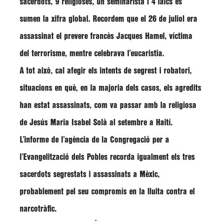
sacerdots, 9 religioses, un seminarista i 4 laics és
sumen la xifra global. Recordem que el 26 de juliol era
assassinat el prevere francès
Jacques Hamel
, víctima
del terrorisme, mentre celebrava l’eucaristia.
A tot això, cal afegir els intents de segrest i robatori,
situacions en què, en la majoria dels casos, els agredits
han estat assassinats, com va passar amb la religiosa
de Jesús Maria Isabel Solà al setembre a Haití.
L’informe de l’agència de la Congregació per a
l’Evangelització dels Pobles recorda igualment els tres
sacerdots segrestats i assassinats a Mèxic,
probablement pel seu compromís en la lluita contra el
narcotràfic.