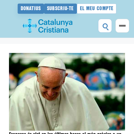
DONATIUS
SUBSCRIU-TE
EL MEU COMPTE
Vés
al
contingut