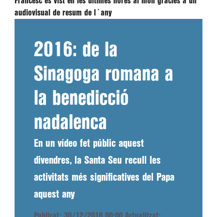
Francesc és vist en les últimes hores al món gràcies a un
audiovisual de resum de l´any
2016: de la
Sinagoga romana a
la benedicció
nadalenca
En un vídeo fet públic aquest
divendres, la Santa Seu recull les
activitats més significatives del Papa
aquest any
Publicat: 30/12/2016 00:00
Actualitzat: