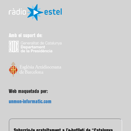
Amb el suport de:
Web maquetada per:
unmon-informatic.com
Subscriu-te gratuïtament a l’e-butlletí de “Catalunya