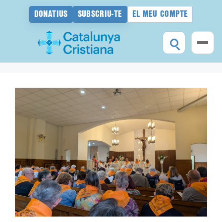
DONATIUS
SUBSCRIU-TE
EL MEU COMPTE
Vés
al
contingut