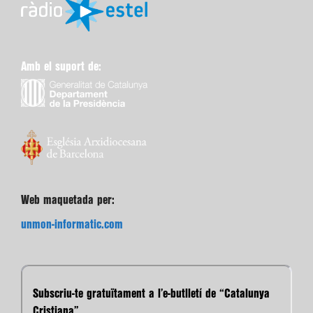
Amb el suport de:
Web maquetada per:
unmon-informatic.com
Subscriu-te gratuïtament a l’e-butlletí de “Catalunya
Cristiana”.