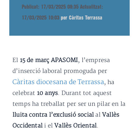
Publicat: 17/03/2025 08:35
Actualitzat:
17/03/2025 10:03
per Càritas Terrassa
El
15 de març APASOMI
, l’empresa
d’inserció laboral promoguda per
Càritas diocesana de Terrassa
, ha
celebrat
10 anys
. Durant tot aquest
temps ha treballat per ser un pilar en la
lluita contra l’exclusió social
al
Vallès
Occidental
i el
Vallès Oriental
.