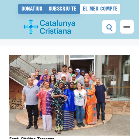
DONATIUS
SUBSCRIU-TE
EL MEU COMPTE
Vés
al
contingut