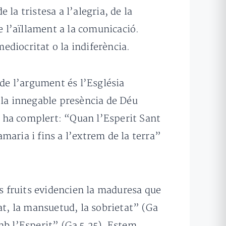
 la tristesa a l’alegria, de la
e l’aïllament a la comunicació.
mediocritat o la indiferència.
 de l’argument és l’Església
 la innegable presència de Déu
ho ha complert: “Quan l’Esperit Sant
maria i fins a l’extrem de la terra”
ts fruits evidencien la maduresa que
tat, la mansuetud, la sobrietat” (Ga
mb l’Esperit” (Ga 5,25). Estem