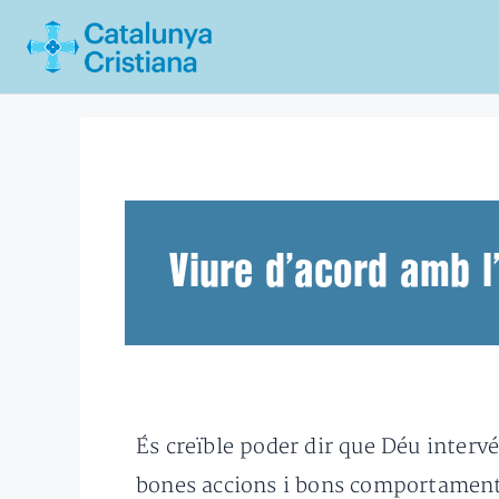
Vés
al
contingut
Viure d’acord amb l
És creïble poder dir que Déu intervé
bones accions i bons comportaments 