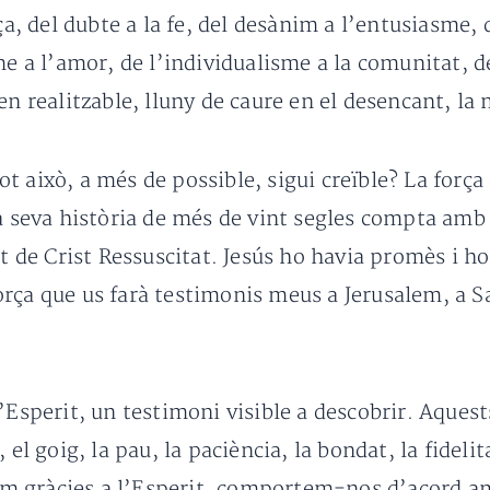
a, del dubte a la fe, del desànim a l’entusiasme, de
me a l’amor, de l’individualisme a la comunitat, d
en realitzable, lluny de caure en el desencant, la 
 això, a més de possible, sigui creïble? La força
la seva història de més de vint segles compta amb
it de Crist Ressuscitat. Jesús ho havia promès i 
rça que us farà testimonis meus a Jerusalem, a Sa
’Esperit, un testimoni visible a descobrir. Aques
 el goig, la pau, la paciència, la bondat, la fideli
ivim gràcies a l’Esperit, comportem-nos d’acord a