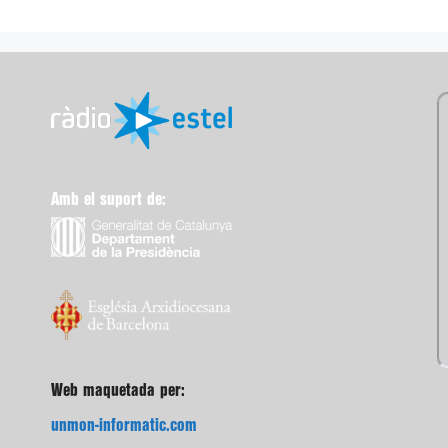
Amb el suport de:
Web maquetada per:
unmon-informatic.com