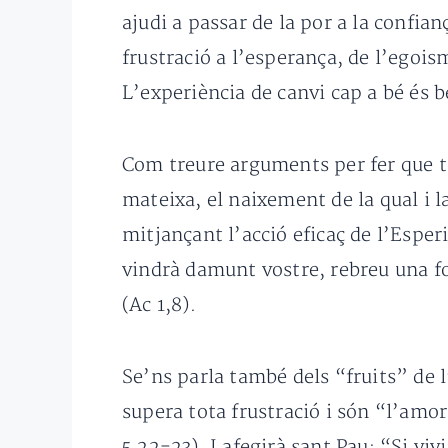
ajudi a passar de la por a la confianç
frustració a l’esperança, de l’egois
L’experiència de canvi cap a bé és b
Com treure arguments per fer que tot
mateixa, el naixement de la qual i 
mitjançant l’acció eficaç de l’Esper
vindrà damunt vostre, rebreu una fo
(Ac 1,8).
Se’ns parla també dels “fruits” de l
supera tota frustració i són “l’amor,
5,22-23). I afegirà sant Pau: “Si v