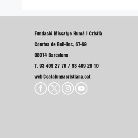
Fundació Missatge Humà i Cristià
Comtes de Bell-lloc, 67-69
08014 Barcelona
T. 93 409 27 70 / 93 409 28 10
web@catalunyacristiana.cat