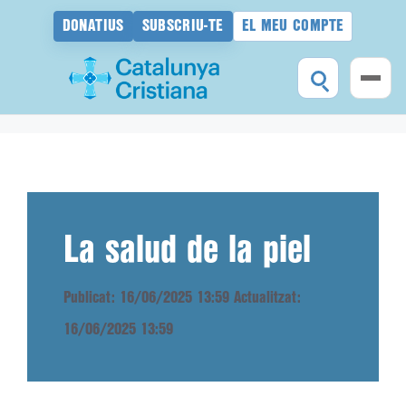
DONATIUS
SUBSCRIU-TE
EL MEU COMPTE
Vés
al
contingut
La salud de la piel
Publicat: 16/06/2025 13:59
Actualitzat:
16/06/2025 13:59