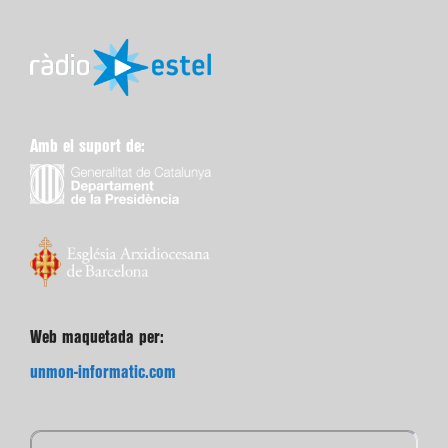
Amb el suport de:
Web maquetada per:
unmon-informatic.com