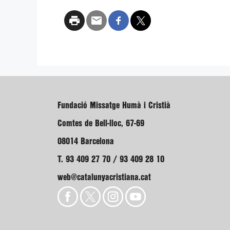
Fundació Missatge Humà i Cristià
Comtes de Bell-lloc, 67-69
08014 Barcelona
T. 93 409 27 70 / 93 409 28 10
web@catalunyacristiana.cat