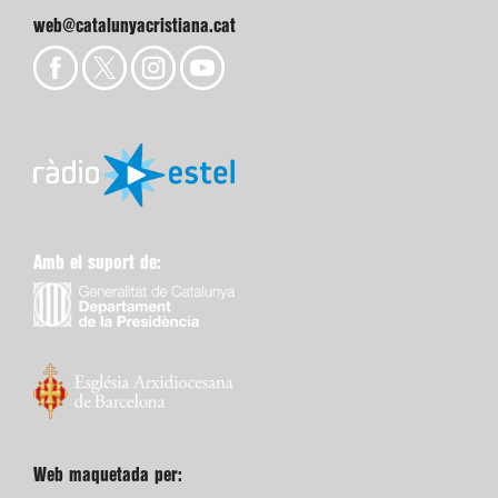
web@catalunyacristiana.cat
Amb el suport de:
Web maquetada per: