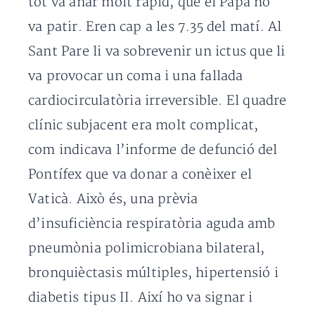
tot va anar molt ràpid, que el Papa no
va patir. Eren cap a les 7.35 del matí. Al
Sant Pare li va sobrevenir un ictus que li
va provocar un coma i una fallada
cardiocirculatòria irreversible. El quadre
clínic subjacent era molt complicat,
com indicava l’informe de defunció del
Pontífex que va donar a conèixer el
Vaticà. Això és, una prèvia
d’insuficiència respiratòria aguda amb
pneumònia polimicrobiana bilateral,
bronquièctasis múltiples, hipertensió i
diabetis tipus II. Així ho va signar i