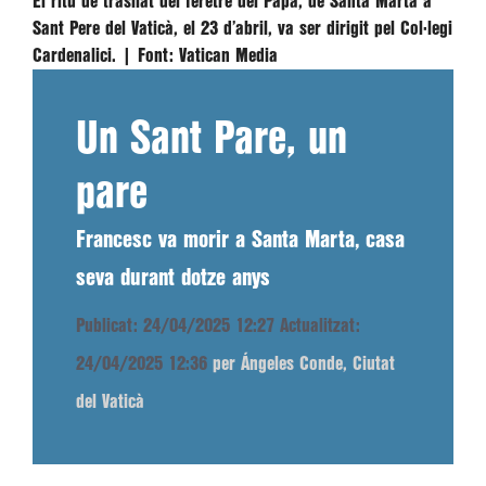
El ritu de trasllat del fèretre del Papa, de Santa Marta a
Sant Pere del Vaticà, el 23 d’abril, va ser dirigit pel Col·legi
Cardenalici. |
Font:
Vatican Media
Un Sant Pare, un
pare
Francesc va morir a Santa Marta, casa
seva durant dotze anys
Publicat: 24/04/2025 12:27
Actualitzat:
24/04/2025 12:36
per Ángeles Conde, Ciutat
del Vaticà