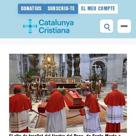
DONATIUS
SUBSCRIU-TE
EL MEU COMPTE
Vés
al
contingut