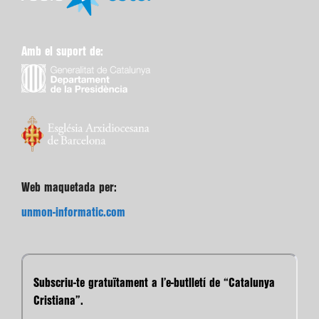
Amb el suport de:
Web maquetada per:
unmon-informatic.com
Subscriu-te gratuïtament a l’e-butlletí de “Catalunya
Cristiana”.