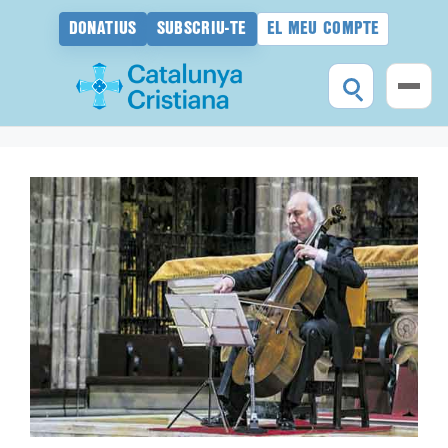
DONATIUS
SUBSCRIU-TE
EL MEU COMPTE
Vés
al
contingut