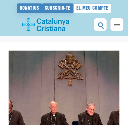
DONATIUS
SUBSCRIU-TE
EL MEU COMPTE
Vés
al
contingut