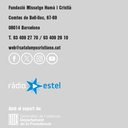
Fundació Missatge Humà i Cristià
Comtes de Bell-lloc, 67-69
08014 Barcelona
T. 93 409 27 70 / 93 409 28 10
web@catalunyacristiana.cat
Amb el suport de: