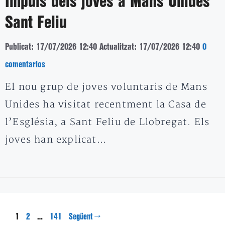
Impuls dels joves a Mans Unides
Sant Feliu
Publicat: 17/07/2026 12:40
Actualitzat: 17/07/2026 12:40
0
comentarios
El nou grup de joves voluntaris de Mans
Unides ha visitat recentment la Casa de
l’Església, a Sant Feliu de Llobregat. Els
joves han explicat…
Pàgina
Pàgina
Pàgina
1
…
→
2
141
Següent