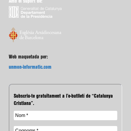
Amb el suport de:
Web maquetada per:
unmon-informatic.com
Subscriu-te gratuïtament a l’e-butlletí de “Catalunya
Cristiana”.