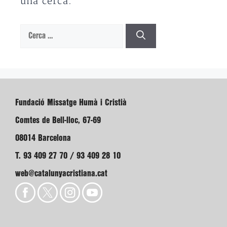
una cerca.
Cerca:
Fundació Missatge Humà i Cristià
Comtes de Bell-lloc, 67-69
08014 Barcelona
T. 93 409 27 70 / 93 409 28 10
web@catalunyacristiana.cat