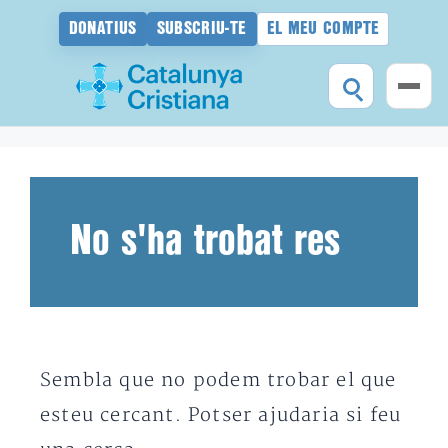
DONATIUS
SUBSCRIU-TE
EL MEU COMPTE
Vés
al
contingut
No s'ha trobat res
Sembla que no podem trobar el que
esteu cercant. Potser ajudaria si feu