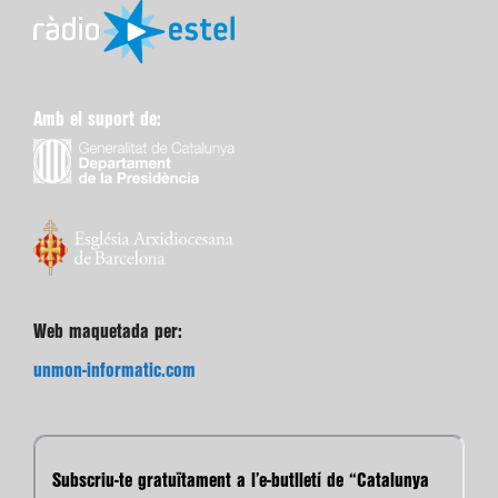
Amb el suport de:
Web maquetada per:
unmon-informatic.com
Subscriu-te gratuïtament a l’e-butlletí de “Catalunya