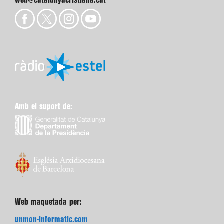
web@catalunyacristiana.cat
Amb el suport de:
Web maquetada per:
unmon-informatic.com