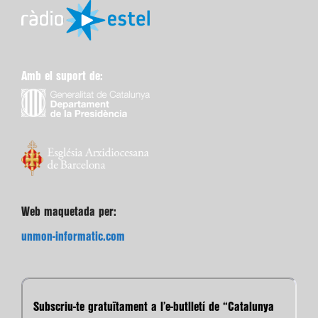
Amb el suport de:
Web maquetada per:
unmon-informatic.com
Subscriu-te gratuïtament a l’e-butlletí de “Catalunya