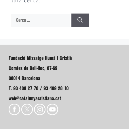
una cerca.
Cerca:
Fundació Missatge Humà i Cristià
Comtes de Bell-lloc, 67-69
08014 Barcelona
T. 93 409 27 70 / 93 409 28 10
web@catalunyacristiana.cat