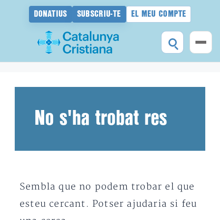
DONATIUS
SUBSCRIU-TE
EL MEU COMPTE
Vés
al
contingut
No s'ha trobat res
Sembla que no podem trobar el que
esteu cercant. Potser ajudaria si feu