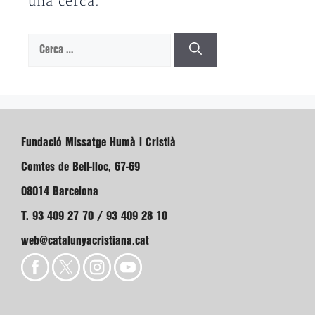
una cerca.
Cerca:
Fundació Missatge Humà i Cristià
Comtes de Bell-lloc, 67-69
08014 Barcelona
T. 93 409 27 70 / 93 409 28 10
web@catalunyacristiana.cat