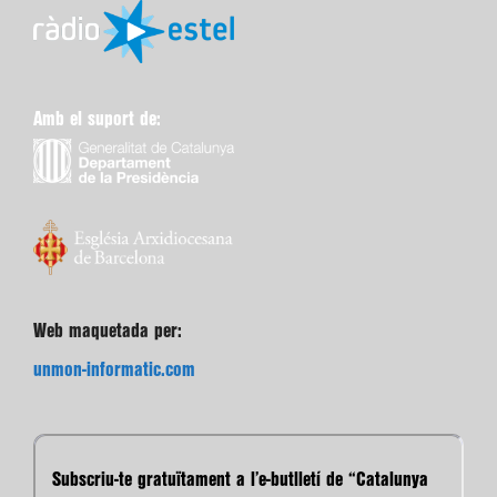
Amb el suport de:
Web maquetada per:
unmon-informatic.com
Subscriu-te gratuïtament a l’e-butlletí de “Catalunya