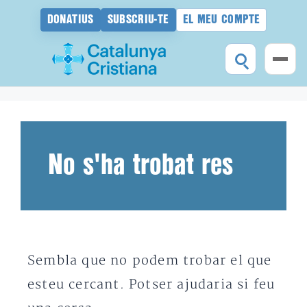
DONATIUS
SUBSCRIU-TE
EL MEU COMPTE
Vés
al
contingut
No s'ha trobat res
Sembla que no podem trobar el que
esteu cercant. Potser ajudaria si feu