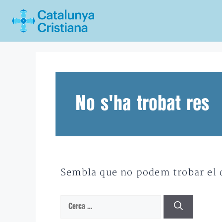
Vés
al
contingut
No s'ha trobat res
Sembla que no podem trobar el qu
Cerca: