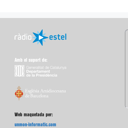
Amb el suport de:
Web maquetada per:
unmon-informatic.com