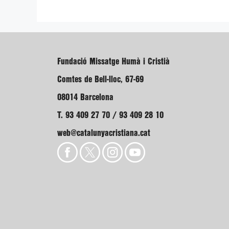
Fundació Missatge Humà i Cristià
Comtes de Bell-lloc, 67-69
08014 Barcelona
T. 93 409 27 70 / 93 409 28 10
web@catalunyacristiana.cat