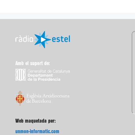
Amb el suport de:
Web maquetada per:
unmon-informatic.com