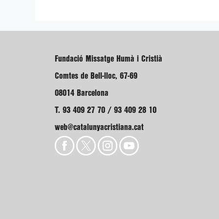
Fundació Missatge Humà i Cristià
Comtes de Bell-lloc, 67-69
08014 Barcelona
T. 93 409 27 70 / 93 409 28 10
web@catalunyacristiana.cat