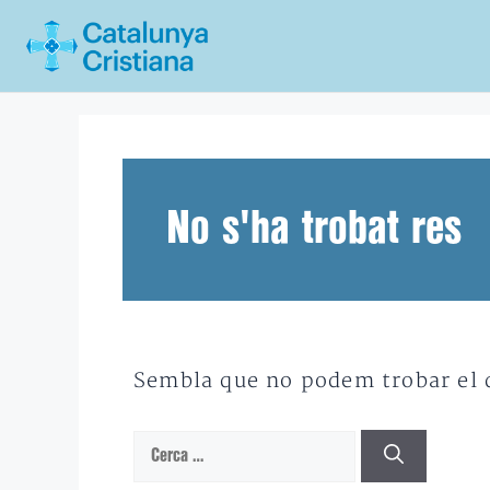
Vés
al
contingut
No s'ha trobat res
Sembla que no podem trobar el qu
Cerca: