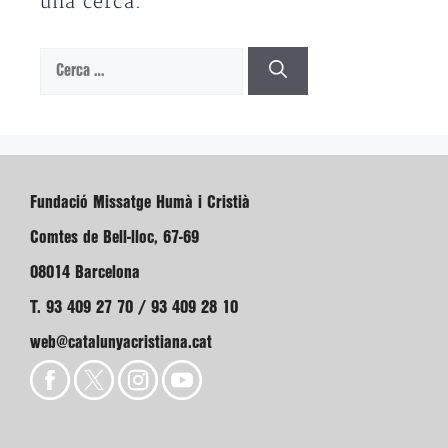
una cerca.
Cerca:
Fundació Missatge Humà i Cristià
Comtes de Bell-lloc, 67-69
08014 Barcelona
T. 93 409 27 70 / 93 409 28 10
web@catalunyacristiana.cat