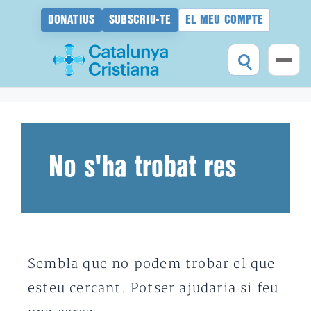
DONATIUS
SUBSCRIU-TE
EL MEU COMPTE
Vés
al
contingut
No s'ha trobat res
Sembla que no podem trobar el que
esteu cercant. Potser ajudaria si feu