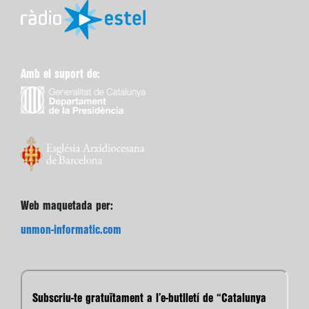
Amb el suport de:
Web maquetada per:
unmon-informatic.com
Subscriu-te gratuïtament a l’e-butlletí de “Catalunya