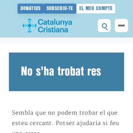
DONATIUS
SUBSCRIU-TE
EL MEU COMPTE
Vés
al
contingut
No s'ha trobat res
Sembla que no podem trobar el que
esteu cercant. Potser ajudaria si feu