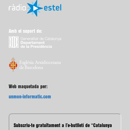
Amb el suport de:
Web maquetada per:
unmon-informatic.com
Subscriu-te gratuïtament a l’e-butlletí de “Catalunya