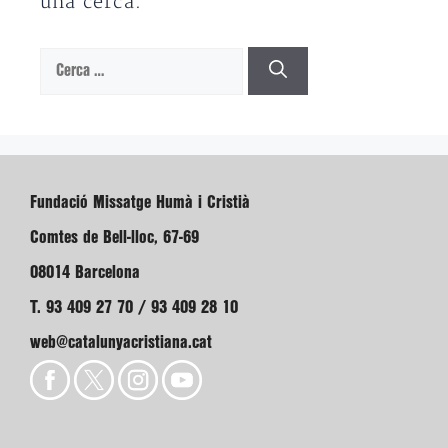
una cerca.
Cerca:
Fundació Missatge Humà i Cristià
Comtes de Bell-lloc, 67-69
08014 Barcelona
T. 93 409 27 70 / 93 409 28 10
web@catalunyacristiana.cat