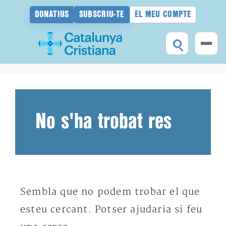
DONATIUS
SUBSCRIU-TE
EL MEU COMPTE
Vés
al
contingut
No s'ha trobat res
Sembla que no podem trobar el que
esteu cercant. Potser ajudaria si feu