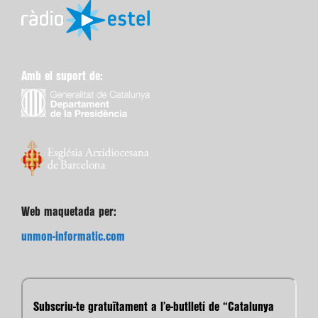
Amb el suport de:
Web maquetada per:
unmon-informatic.com
Subscriu-te gratuïtament a l’e-butlletí de “Catalunya