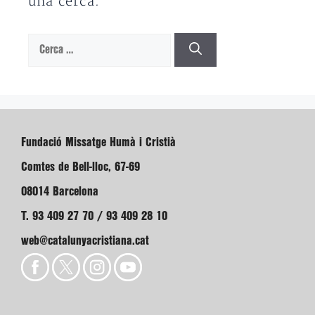
una cerca.
Cerca:
Fundació Missatge Humà i Cristià
Comtes de Bell-lloc, 67-69
08014 Barcelona
T. 93 409 27 70 / 93 409 28 10
web@catalunyacristiana.cat