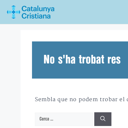
Vés
al
contingut
No s'ha trobat res
Sembla que no podem trobar el qu
Cerca: