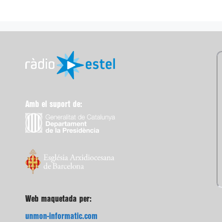
Amb el suport de:
Web maquetada per:
unmon-informatic.com