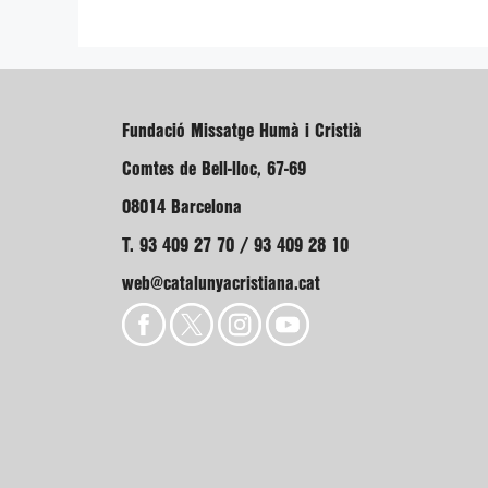
Fundació Missatge Humà i Cristià
Comtes de Bell-lloc, 67-69
08014 Barcelona
T. 93 409 27 70 / 93 409 28 10
web@catalunyacristiana.cat