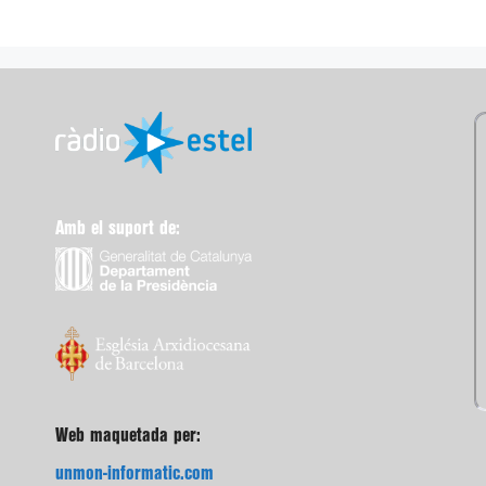
Amb el suport de:
Web maquetada per:
unmon-informatic.com