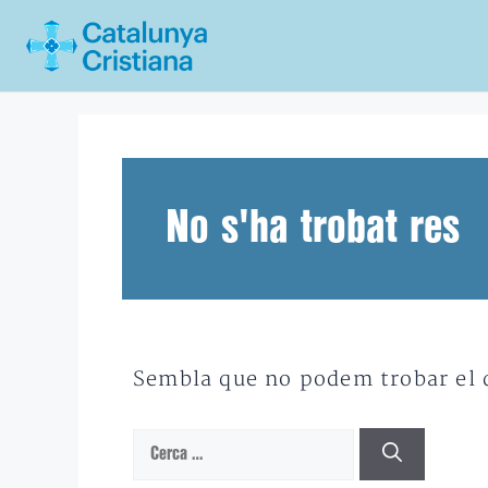
Vés
al
contingut
No s'ha trobat res
Sembla que no podem trobar el qu
Cerca: