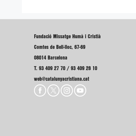
Fundació Missatge Humà i Cristià
Comtes de Bell-lloc, 67-69
08014 Barcelona
T. 93 409 27 70 / 93 409 28 10
web@catalunyacristiana.cat