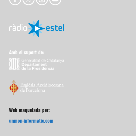
Amb el suport de:
Web maquetada per:
unmon-informatic.com