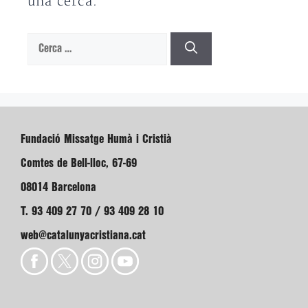
una cerca.
Cerca:
Fundació Missatge Humà i Cristià
Comtes de Bell-lloc, 67-69
08014 Barcelona
T. 93 409 27 70 / 93 409 28 10
web@catalunyacristiana.cat