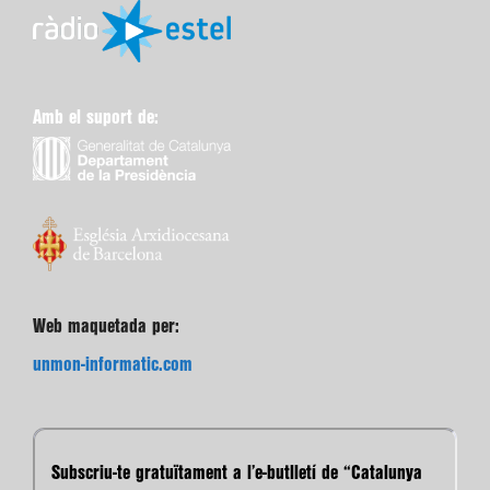
Amb el suport de:
Web maquetada per:
unmon-informatic.com
Subscriu-te gratuïtament a l’e-butlletí de “Catalunya