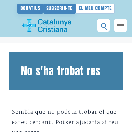
DONATIUS
SUBSCRIU-TE
EL MEU COMPTE
Vés
al
contingut
No s'ha trobat res
Sembla que no podem trobar el que
esteu cercant. Potser ajudaria si feu