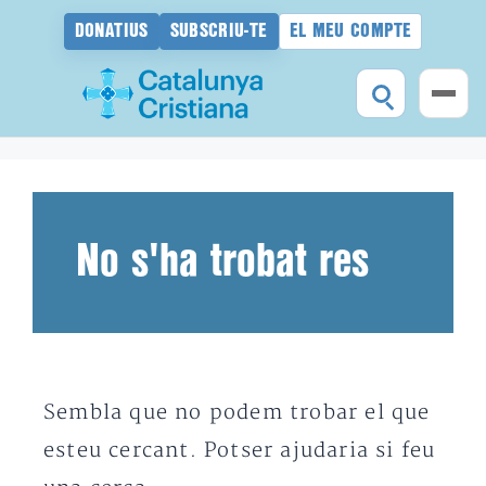
DONATIUS
SUBSCRIU-TE
EL MEU COMPTE
Vés
al
contingut
No s'ha trobat res
Sembla que no podem trobar el que
esteu cercant. Potser ajudaria si feu