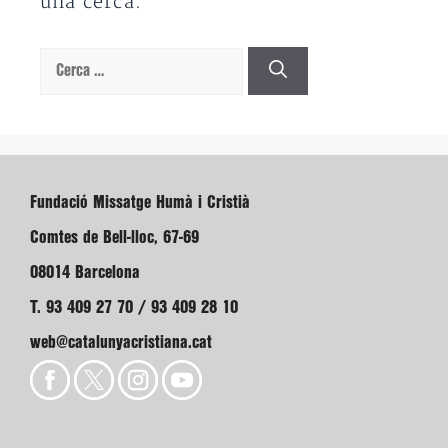
una cerca.
Cerca:
Fundació Missatge Humà i Cristià
Comtes de Bell-lloc, 67-69
08014 Barcelona
T. 93 409 27 70 / 93 409 28 10
web@catalunyacristiana.cat