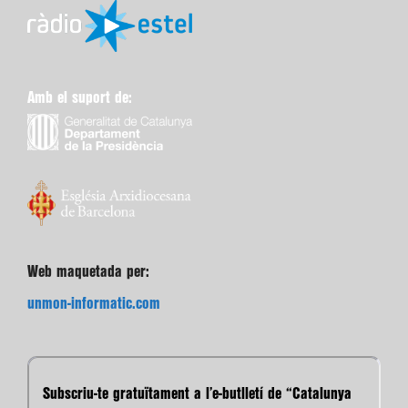
Amb el suport de:
Web maquetada per:
unmon-informatic.com
Subscriu-te gratuïtament a l’e-butlletí de “Catalunya