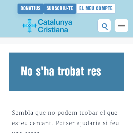
DONATIUS
SUBSCRIU-TE
EL MEU COMPTE
Vés
al
contingut
No s'ha trobat res
Sembla que no podem trobar el que
esteu cercant. Potser ajudaria si feu