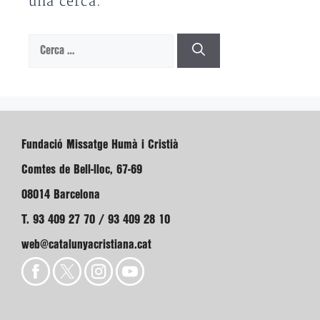
una cerca.
Cerca:
Fundació Missatge Humà i Cristià
Comtes de Bell-lloc, 67-69
08014 Barcelona
T. 93 409 27 70 / 93 409 28 10
web@catalunyacristiana.cat