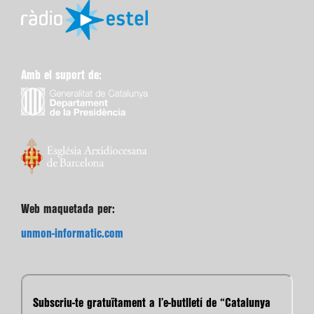
Amb el suport de:
Web maquetada per:
unmon-informatic.com
Subscriu-te gratuïtament a l’e-butlletí de “Catalunya