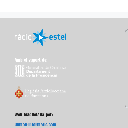
Amb el suport de:
Web maquetada per:
unmon-informatic.com