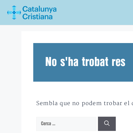
Vés
al
contingut
No s'ha trobat res
Sembla que no podem trobar el qu
Cerca: