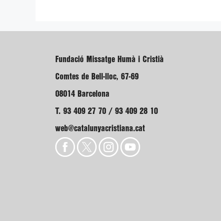
Fundació Missatge Humà i Cristià
Comtes de Bell-lloc, 67-69
08014 Barcelona
T. 93 409 27 70 / 93 409 28 10
web@catalunyacristiana.cat