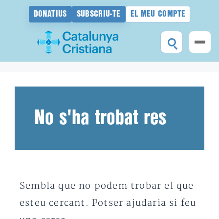
DONATIUS
SUBSCRIU-TE
EL MEU COMPTE
Vés
al
contingut
No s'ha trobat res
Sembla que no podem trobar el que
esteu cercant. Potser ajudaria si feu