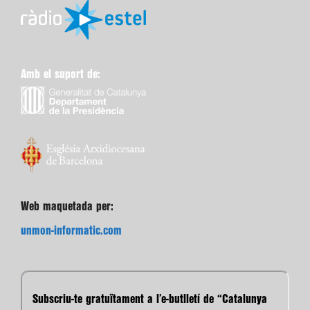
Amb el suport de:
Web maquetada per:
unmon-informatic.com
Subscriu-te gratuïtament a l’e-butlletí de “Catalunya