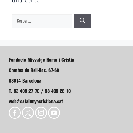
una cerca.
Cerca:
Fundació Missatge Humà i Cristià
Comtes de Bell-lloc, 67-69
08014 Barcelona
T. 93 409 27 70 / 93 409 28 10
web@catalunyacristiana.cat