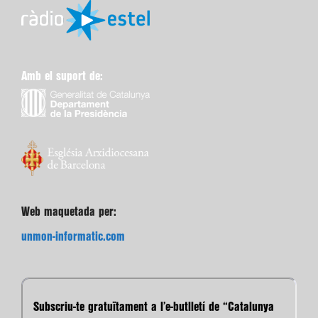
Amb el suport de:
Web maquetada per:
unmon-informatic.com
Subscriu-te gratuïtament a l’e-butlletí de “Catalunya