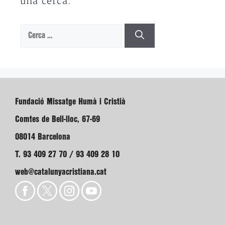
una cerca.
Cerca:
Fundació Missatge Humà i Cristià
Comtes de Bell-lloc, 67-69
08014 Barcelona
T. 93 409 27 70 / 93 409 28 10
web@catalunyacristiana.cat