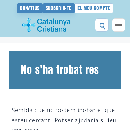
DONATIUS
SUBSCRIU-TE
EL MEU COMPTE
Vés
al
contingut
No s'ha trobat res
Sembla que no podem trobar el que
esteu cercant. Potser ajudaria si feu