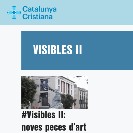
Vés
al
contingut
VISIBLES II
#Visibles II:
noves peces d’art