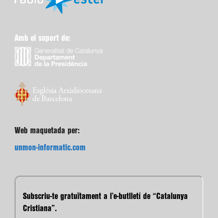
Amb el suport de:
Web maquetada per:
unmon-informatic.com
Subscriu-te gratuïtament a l’e-butlletí de “Catalunya
Cristiana”.