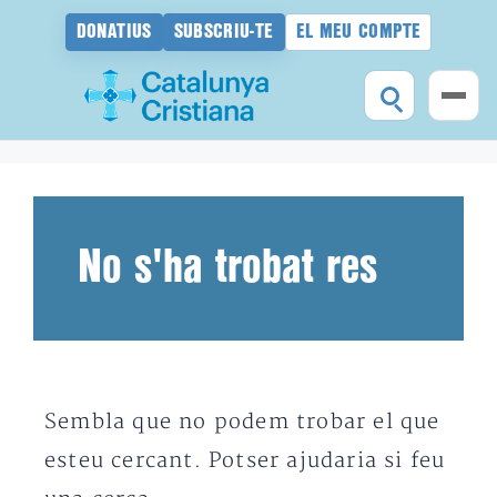
DONATIUS
SUBSCRIU-TE
EL MEU COMPTE
Vés
al
contingut
No s'ha trobat res
Sembla que no podem trobar el que
esteu cercant. Potser ajudaria si feu