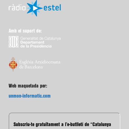
Amb el suport de:
Web maquetada per:
unmon-informatic.com
Subscriu-te gratuïtament a l’e-butlletí de “Catalunya