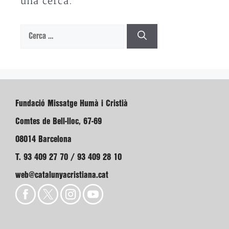
una cerca.
Cerca:
Fundació Missatge Humà i Cristià
Comtes de Bell-lloc, 67-69
08014 Barcelona
T. 93 409 27 70 / 93 409 28 10
web@catalunyacristiana.cat