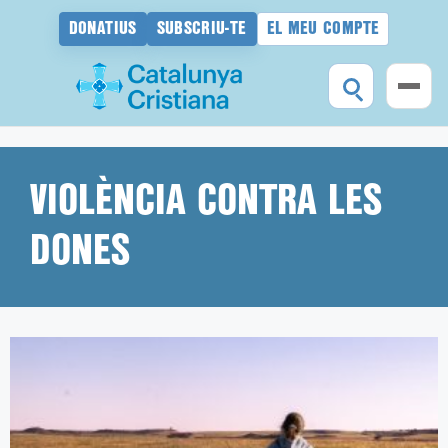
DONATIUS
SUBSCRIU-TE
EL MEU COMPTE
Vés
al
contingut
VIOLÈNCIA CONTRA LES
DONES