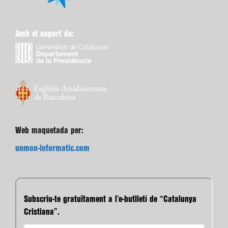
Amb el suport de:
Web maquetada per:
unmon-informatic.com
Subscriu-te gratuïtament a l’e-butlletí de “Catalunya
Cristiana”.