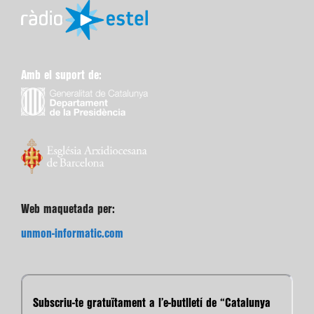
Amb el suport de:
Web maquetada per:
unmon-informatic.com
Subscriu-te gratuïtament a l’e-butlletí de “Catalunya