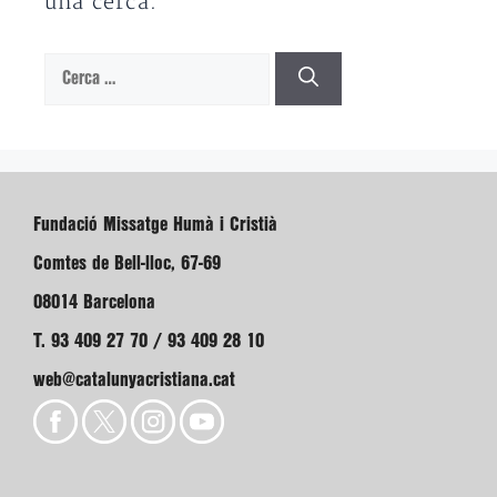
una cerca.
Cerca:
Fundació Missatge Humà i Cristià
Comtes de Bell-lloc, 67-69
08014 Barcelona
T. 93 409 27 70 / 93 409 28 10
web@catalunyacristiana.cat