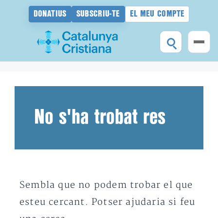
DONATIUS
SUBSCRIU-TE
EL MEU COMPTE
Vés
al
contingut
No s'ha trobat res
Sembla que no podem trobar el que
esteu cercant. Potser ajudaria si feu