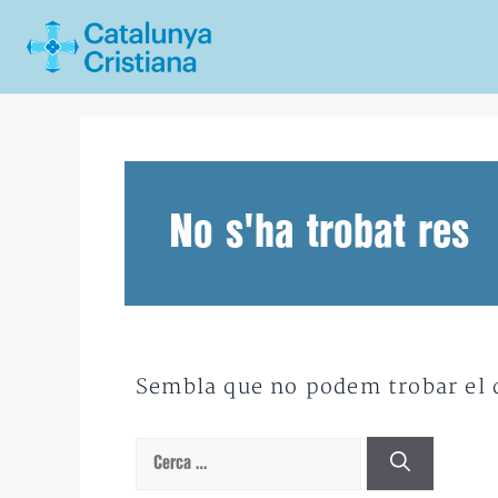
Vés
al
contingut
No s'ha trobat res
Sembla que no podem trobar el qu
Cerca: