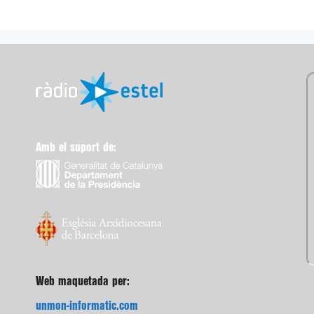
Amb el suport de:
Web maquetada per:
unmon-informatic.com