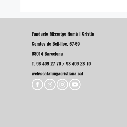
Fundació Missatge Humà i Cristià
Comtes de Bell-lloc, 67-69
08014 Barcelona
T. 93 409 27 70 / 93 409 28 10
web@catalunyacristiana.cat